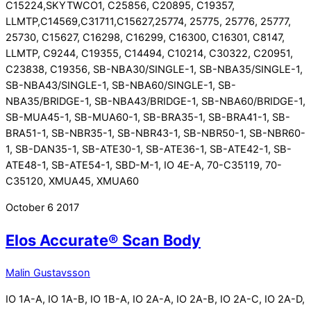
C15224,SKYTWCO1, C25856, C20895, C19357,
LLMTP,C14569,C31711,C15627,25774, 25775, 25776, 25777,
25730, C15627, C16298, C16299, C16300, C16301, C8147,
LLMTP, C9244, C19355, C14494, C10214, C30322, C20951,
C23838, C19356, SB-NBA30/SINGLE-1, SB-NBA35/SINGLE-1,
SB-NBA43/SINGLE-1, SB-NBA60/SINGLE-1, SB-
NBA35/BRIDGE-1, SB-NBA43/BRIDGE-1, SB-NBA60/BRIDGE-1,
SB-MUA45-1, SB-MUA60-1, SB-BRA35-1, SB-BRA41-1, SB-
BRA51-1, SB-NBR35-1, SB-NBR43-1, SB-NBR50-1, SB-NBR60-
1, SB-DAN35-1, SB-ATE30-1, SB-ATE36-1, SB-ATE42-1, SB-
ATE48-1, SB-ATE54-1, SBD-M-1, IO 4E-A, 70-C35119, 70-
C35120, XMUA45, XMUA60
October
6
2017
Elos Accurate® Scan Body
Malin Gustavsson
IO 1A-A, IO 1A-B, IO 1B-A, IO 2A-A, IO 2A-B, IO 2A-C, IO 2A-D,