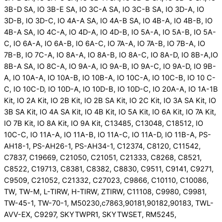
3B-D SA, IO 3B-E SA, IO 3C-A SA, IO 3C-B SA, IO 3D-A, IO
3D-B, IO 3D-C, IO 4A-A SA, IO 4A-B SA, IO 4B-A, IO 4B-B, IO
4B-A SA, IO 4C-A, IO 4D-A, IO 4D-B, IO 5A-A, IO 5A-B, IO 5A-
C, IO 6A-A, IO 6A-B, IO 6A-C, IO 7A-A, IO 7A-B, IO 7B-A, IO
7B-B, IO 7C-A, IO 8A-A, IO 8A-B, IO 8A-C, IO 8A-D, IO 8B-A,IO
8B-A SA, IO 8C-A, IO 9A-A, IO 9A-B, IO 9A-C, IO 9A-D, IO 9B-
A, IO 10A-A, IO 10A-B, IO 10B-A, IO 10C-A, IO 10C-B, IO 10 C-
C, IO 10C-D, IO 10D-A, IO 10D-B, IO 10D-C, IO 20A-A, IO 1A-1B
Kit, IO 2A Kit, IO 2B Kit, IO 2B SA Kit, IO 2C Kit, IO 3A SA Kit, IO
3B SA Kit, IO 4A SA Kit, IO 4B Kit, IO 5A Kit, IO 6A Kit, IO 7A Kit,
IO 7B Kit, IO 8A Kit, IO 9A Kit, C13485, C13048, C18512, IO
10C-C, IO 11A-A, IO 11A-B, IO 11A-C, IO 11A-D, IO 11B-A, PS-
AH18-1, PS-AH26-1, PS-AH34-1, C12374, C8120, C11542,
C7837, C19669, C21050, C21051, C21333, C8268, C8521,
C8522, C19713, C8381, C8382, C8830, C9511, C9141, C9271,
C9509, C21052, C21332, C27023, C9866, C10110, C10086,
TW, TW-M, L-TIRW, H-TIRW, ZTIRW, C11108, C9980, C9981,
TW-45-1, TW-70-1, M50230,c7863,90181,90182,90183, TWL-
AVV-EX, C9297, SKYTWPR1, SKYTWSET, RM5245,