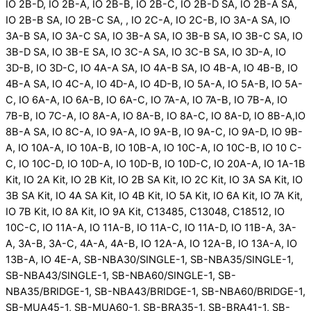
IO 2B-D, IO 2B-A, IO 2B-B, IO 2B-C, IO 2B-D SA, IO 2B-A SA,
IO 2B-B SA, IO 2B-C SA, , IO 2C-A, IO 2C-B, IO 3A-A SA, IO
3A-B SA, IO 3A-C SA, IO 3B-A SA, IO 3B-B SA, IO 3B-C SA, IO
3B-D SA, IO 3B-E SA, IO 3C-A SA, IO 3C-B SA, IO 3D-A, IO
3D-B, IO 3D-C, IO 4A-A SA, IO 4A-B SA, IO 4B-A, IO 4B-B, IO
4B-A SA, IO 4C-A, IO 4D-A, IO 4D-B, IO 5A-A, IO 5A-B, IO 5A-
C, IO 6A-A, IO 6A-B, IO 6A-C, IO 7A-A, IO 7A-B, IO 7B-A, IO
7B-B, IO 7C-A, IO 8A-A, IO 8A-B, IO 8A-C, IO 8A-D, IO 8B-A,IO
8B-A SA, IO 8C-A, IO 9A-A, IO 9A-B, IO 9A-C, IO 9A-D, IO 9B-
A, IO 10A-A, IO 10A-B, IO 10B-A, IO 10C-A, IO 10C-B, IO 10 C-
C, IO 10C-D, IO 10D-A, IO 10D-B, IO 10D-C, IO 20A-A, IO 1A-1B
Kit, IO 2A Kit, IO 2B Kit, IO 2B SA Kit, IO 2C Kit, IO 3A SA Kit, IO
3B SA Kit, IO 4A SA Kit, IO 4B Kit, IO 5A Kit, IO 6A Kit, IO 7A Kit,
IO 7B Kit, IO 8A Kit, IO 9A Kit, C13485, C13048, C18512, IO
10C-C, IO 11A-A, IO 11A-B, IO 11A-C, IO 11A-D, IO 11B-A, 3A-
A, 3A-B, 3A-C, 4A-A, 4A-B, IO 12A-A, IO 12A-B, IO 13A-A, IO
13B-A, IO 4E-A, SB-NBA30/SINGLE-1, SB-NBA35/SINGLE-1,
SB-NBA43/SINGLE-1, SB-NBA60/SINGLE-1, SB-
NBA35/BRIDGE-1, SB-NBA43/BRIDGE-1, SB-NBA60/BRIDGE-1,
SB-MUA45-1, SB-MUA60-1, SB-BRA35-1, SB-BRA41-1, SB-